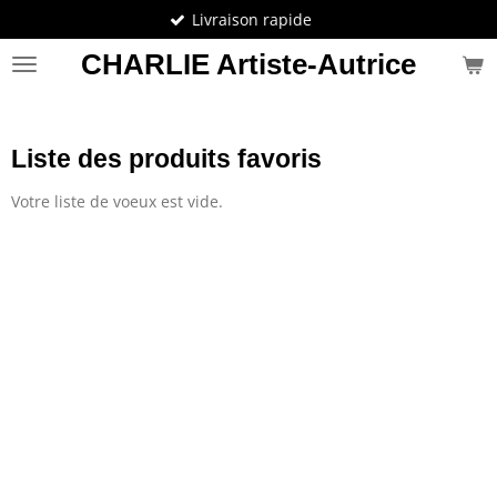
Livraison rapide
Passer
au
CHARLIE Artiste-Autrice
contenu
principal
Liste des produits favoris
Votre liste de voeux est vide.