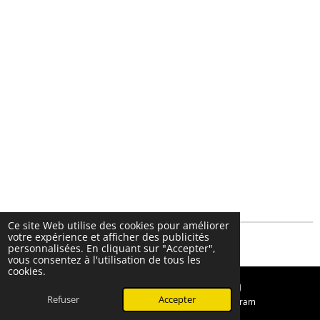
Ce site Web utilise des cookies pour améliorer
votre expérience et afficher des publicités
© 2024 - 2026 CHARLIE Artiste-Autrice
personnalisées. En cliquant sur "Accepter",
vous consentez à l'utilisation de tous les
cookies.
Refuser
Accepter
E-mail
Instagram